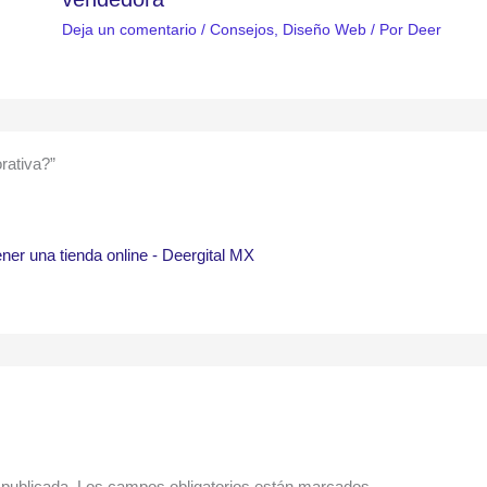
Deja un comentario
/
Consejos
,
Diseño Web
/ Por
Deer
rativa?”
ner una tienda online - Deergital MX
 publicada.
Los campos obligatorios están marcados