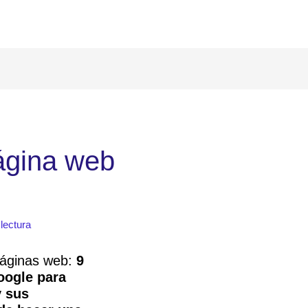
ágina web
lectura
páginas web:
9
oogle para
y sus