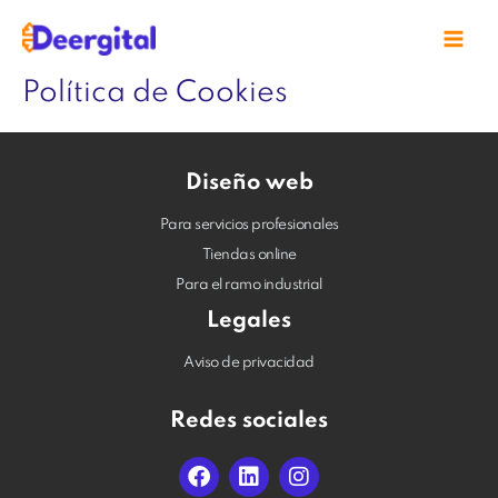
Ir
Mai
al
Men
contenido
Política de Cookies
Diseño web
Para servicios profesionales
Tiendas online
Para el ramo industrial
Legales
Aviso de privacidad
Redes sociales
F
L
I
a
i
n