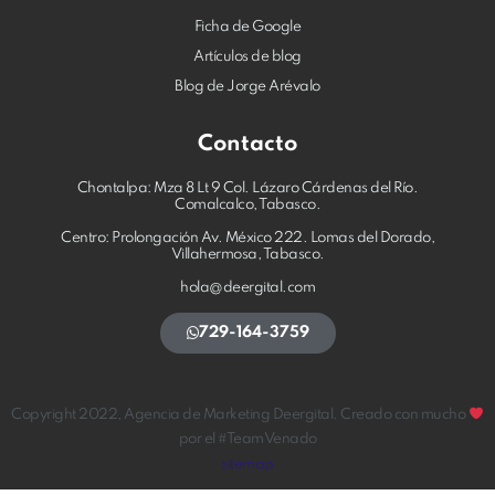
c
n
s
Ficha de Google
e
k
t
b
e
a
Artículos de blog
o
d
g
Blog de Jorge Arévalo
o
i
r
k
n
a
Contacto
m
Chontalpa: Mza 8 Lt 9 Col. Lázaro Cárdenas del Río.
Comalcalco, Tabasco.
Centro: Prolongación Av. México 222. Lomas del Dorado,
Villahermosa, Tabasco.
hola@deergital.com
729-164-3759
Copyright 2022, Agencia de Marketing Deergital. Creado con mucho
por el #TeamVenado
sitemap